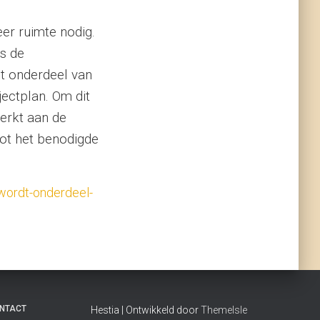
er ruimte nodig.
s de
t onderdeel van
ectplan. Om dit
werkt aan de
tot het benodigde
ordt-onderdeel-
NTACT
Hestia | Ontwikkeld door
ThemeIsle